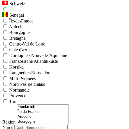
Schweiz
Senegal
Île-de-France
Ardeche
Bourgogne
Bretagne
Centre-Val de Loire
Côte d'azur
Dordogne / Nouvelle-Aquitaine
Französische Atlantikküste
Korsika
Languedoc-Roussillon
Midi-Pyrénées
Nord-Pas-de-Calais
Normandie
Provence
Tarn
Region
Name