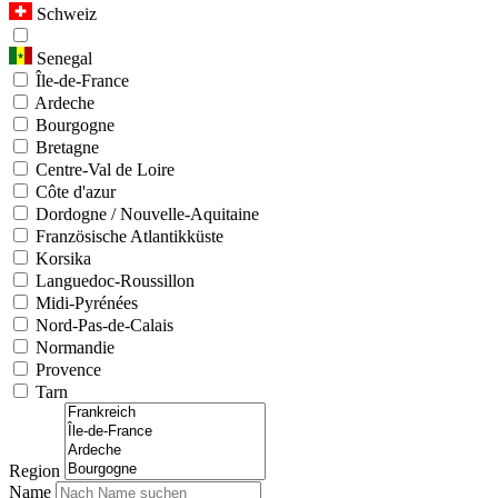
Schweiz
Senegal
Île-de-France
Ardeche
Bourgogne
Bretagne
Centre-Val de Loire
Côte d'azur
Dordogne / Nouvelle-Aquitaine
Französische Atlantikküste
Korsika
Languedoc-Roussillon
Midi-Pyrénées
Nord-Pas-de-Calais
Normandie
Provence
Tarn
Region
Name