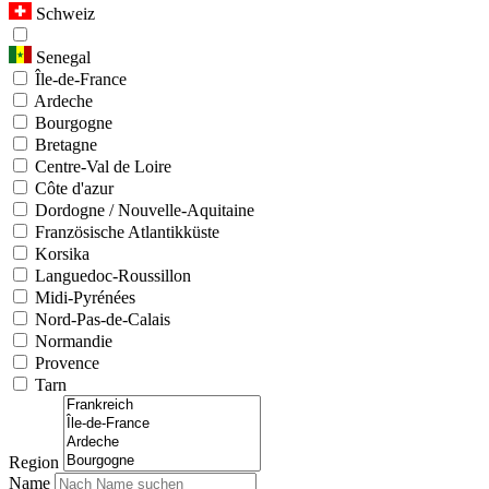
Schweiz
Senegal
Île-de-France
Ardeche
Bourgogne
Bretagne
Centre-Val de Loire
Côte d'azur
Dordogne / Nouvelle-Aquitaine
Französische Atlantikküste
Korsika
Languedoc-Roussillon
Midi-Pyrénées
Nord-Pas-de-Calais
Normandie
Provence
Tarn
Region
Name