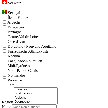
Schweiz
Senegal
Île-de-France
Ardeche
Bourgogne
Bretagne
Centre-Val de Loire
Côte d'azur
Dordogne / Nouvelle-Aquitaine
Französische Atlantikküste
Korsika
Languedoc-Roussillon
Midi-Pyrénées
Nord-Pas-de-Calais
Normandie
Provence
Tarn
Region
Name