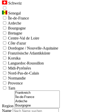
Schweiz
Senegal
Île-de-France
Ardeche
Bourgogne
Bretagne
Centre-Val de Loire
Côte d'azur
Dordogne / Nouvelle-Aquitaine
Französische Atlantikküste
Korsika
Languedoc-Roussillon
Midi-Pyrénées
Nord-Pas-de-Calais
Normandie
Provence
Tarn
Region
Name