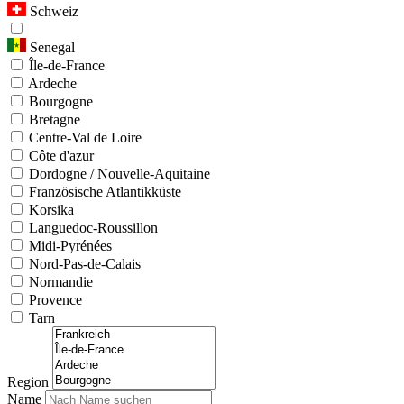
Schweiz
Senegal
Île-de-France
Ardeche
Bourgogne
Bretagne
Centre-Val de Loire
Côte d'azur
Dordogne / Nouvelle-Aquitaine
Französische Atlantikküste
Korsika
Languedoc-Roussillon
Midi-Pyrénées
Nord-Pas-de-Calais
Normandie
Provence
Tarn
Region
Name