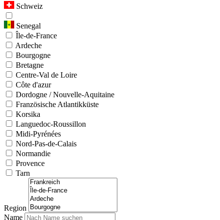
Schweiz
Senegal
Île-de-France
Ardeche
Bourgogne
Bretagne
Centre-Val de Loire
Côte d'azur
Dordogne / Nouvelle-Aquitaine
Französische Atlantikküste
Korsika
Languedoc-Roussillon
Midi-Pyrénées
Nord-Pas-de-Calais
Normandie
Provence
Tarn
Region
Name