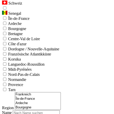
Schweiz
Senegal
Île-de-France
Ardeche
Bourgogne
Bretagne
Centre-Val de Loire
Côte d'azur
Dordogne / Nouvelle-Aquitaine
Französische Atlantikküste
Korsika
Languedoc-Roussillon
Midi-Pyrénées
Nord-Pas-de-Calais
Normandie
Provence
Tarn
Region
Name